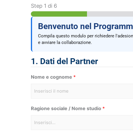
Step
1
di 6
Benvenuto nel Programm
Compila questo modulo per richiedere l'adesione 
e avviare la collaborazione.
1. Dati del Partner
Nome e cognome
*
N
Ragione sociale / Nome studio
*
o
m
e