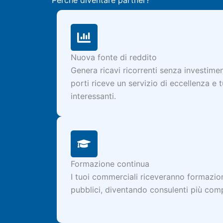
Perché diventare partner?
Nuova fonte di reddito
Genera ricavi ricorrenti senza investiment
porti riceve un servizio di eccellenza e
interessanti.
Formazione continua
I tuoi commerciali riceveranno formazion
pubblici, diventando consulenti più comp