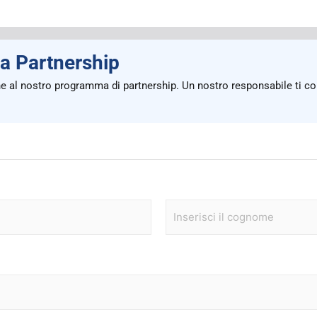
a Partnership
al nostro programma di partnership. Un nostro responsabile ti contatt
C
o
g
n
o