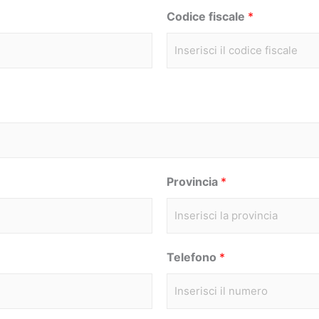
Codice fiscale
*
m
e
Provincia
*
Telefono
*