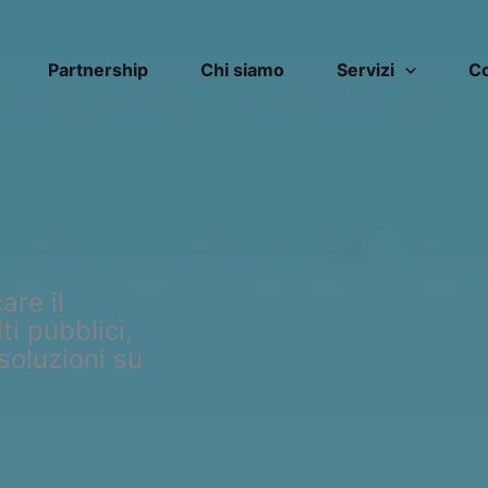
Partnership
Chi siamo
Servizi
Co
are il
i pubblici,
soluzioni su